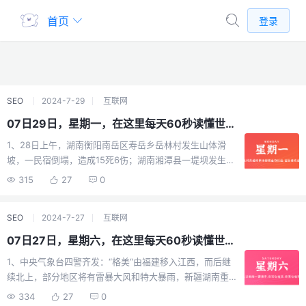
首页
登录
SEO
2024-7-29
互联网
07日29日，星期一，在这里每天60秒读懂世界！
1、28日上午，湖南衡阳南岳区寿岳乡岳林村发生山体滑
坡，一民宿倒塌，造成15死6伤；湖南湘潭县一堤坝发生险
情，决口已发展至50多米，3100余名群众紧急转移；2、
315
27
0
江苏淮安9人乘船3人落水，应急局：已被打捞上岸，均失
去生命体征；3、鸭绿江水位超出警戒线，可能出现重大洪
SEO
2024-7-27
互联网
涝灾害，形势危急！临江市紧急发通知：全市三层以下居
民、平房居民往高处转移；4、据不完全统计：去年全年，
07日27日，星期六，在这里每天60秒读懂世界！
沪深两市合计有10家上市公司大股东离婚。而今年前7个
1、中央气象台四警齐发：“格美“由福建移入江西，而后继
月，就已有12只A股大股东闹离婚，分手费超63亿，数量
续北上，部分地区将有雷暴大风和特大暴雨，新疆湖南重
呈上升之势；5、沙县小吃文旅集团董事长童友健被查！涉
庆等局地可达40℃以上；2、外交部证实：王毅外长将在
嫌严重职务违法，原副总两个多月前落马；6、恒大汽车：
334
27
0