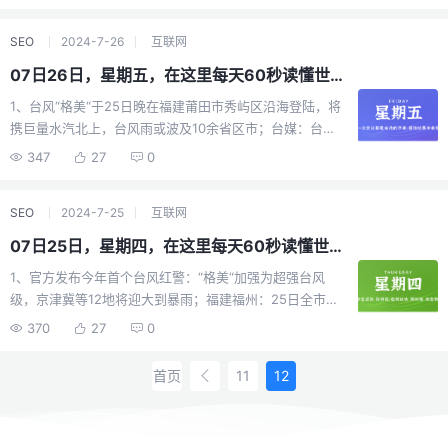
老挝应约会见美国国务卿布林肯；3、郑州大学第一附属医
债权人申请对恒大新能源汽车及恒大智能汽车进行破产重
院，完成了第四次“去ECMO化人造子宫动物实验“，为世界
整，对生产经营活动产生重大影响；7、外媒：投入10亿欧
SEO
2024-7-26
互联网
首例成功案例，男性“怀孕“或成现实；4、实行不过半年有
治污！塞纳河水质仍“不达标“，原定28日举行的铁人三项
余，淘宝松绑“仅退款“，给予商家更多自主处置权：既要用
游泳训练取消；8、英国首相办公室：评估结果显示英国已
07日26日，星期五，在这里每天60秒读懂世界！
户为先、也不想与商家离心；5、台媒：截至26日14时，
“破产“和“支离破碎“；9、外媒：美日韩在东京举行国防部
1、台风“格美“于25日晚在福建莆田市秀屿区沿海登陆，将
“格美“累计已造成7死1失踪785伤；台风“格美“在菲律宾已
长会议，签署“安全合作框架协议“，或是为了“应对中国“；
携巨量水汽北上，台风雨或波及10余省区市；台媒：台风
致33人死亡，超130万人受灾，21万多人流离失所；6、中
10、日本：已与美国签署30亿日元“爱国者“导弹出售协
“格美“在台已造成3死380伤。目前“格美“已远离台湾地
信建投18岁实习生高调“炫富“泄露多个IPO项目资料，中信
347
27
0
议；11、马来西亚：申请加入金砖国家；12、特朗普：比
区；菲律宾多地宣布进入灾难状态：台风“格美“共计已造成
建投：已责令该学生终止研学，并启动问责程序。其他券
特币市值很快就会超越白银，未来会超越黄金，如能重返
21死；2、两部委：提高汽车报废更新补贴标准，报废旧车
商“光速“加强管理；7、奥巴马发帖证实致电哈里斯表达支
白宫，会将比特币列为美国战略储备资产;13、普京：如美
SEO
2024-7-25
互联网
买新能源车补贴2万元，买2.0升及以下排量燃油车补贴1.5
持，哈里斯发文回应：对我意义重大；8、OpenAI宣布推
国在德国部署远程导弹，俄将考虑重新部署中短程导弹；
万元；3、五大行下调存款挂牌利率：二年、三年、五年均
出搜索引擎测试版“SearchGPT“，目标直指谷歌，谷歌股
07日25日，星期四，在这里每天60秒读懂世界！
14、当地28日，以军对加沙南部汗尤尼斯发动空袭，造成
下调20基点，分别为1.45%、1.75%、1.8%，100万存5年
价应声下跌3%；9、外媒：巴黎奥运会奏以色列国歌时，
包括儿童妇女在内的13人死亡；15、以色列称黎巴嫩真主
1、官方发布今年首个台风红警：“格美“加强为超强台风
利息少1万；4、国内成品油价25日晚下调：92、95号汽
现场响起嘘声并出现大量巴勒斯坦国旗，以色列球迷奥运
党袭击戈兰高地致12死30伤，扬言报复，黎真主党否认袭
级，京津冀等12地将迎大到暴雨；福建福州：25日全市停
油、0号柴油每升分别下调0.11元、0.12元、0.12元，加满
赛后遭遇大规模攻击；10、外媒：中东地区遭高温炙烤，
击；以外交部长：黎真主党“毫无疑问已越过所有红线“，以
工停产停课休市；台媒：台风“格美“在台已致2死201伤，
一箱可少花约5.5元；5、陕西宝鸡快速干线一桥面倾覆塌
370
27
0
多地气温突破50摄氏度。联合国：呼吁采取全球行动应对
色列正面临一场“全面战争“；联合国官员呼吁黎以保持克
逾32万户停电，预计25日将会影响最剧烈；2、农业农村
陷，一车辆前轮悬空险坠落，无人员伤亡，初步勘查，系
极端高温；11、25日，菲律宾一艘油轮倾覆，1船员遇难，
制，避免冲突扩大；【微语】有些煎熬需要独自面对。过
部：严格禁止下乡利用农村宅基地建设别墅和私人会馆，
因受洪水冲刷造成；6、福建龙岩市闽西野生动物保护园一
其余16人获救，140万升燃料恐泄漏，或将成为菲史上最大
首页
11
12
去了，回头看，不过一阵轻风；过不去，那么看看风蚀过
严禁给退休回乡干部职工分宅基地建房；3、自然资源部：
蟒蛇出逃仍未找到，73岁动物园园长：开园28年，每月成
燃油泄漏事件；12、以色列总理在美提出建“中东版北约“，
的痕迹，然后忘记。
试点开展全国采矿损毁土地状况调查，力争明年全面启动
本10万入不敷出；7、广州：预计8月起可用医保网上买
俄回应：不希望在中东看到新对抗机制；美媒：美副总统
实施；4、24日早，河北邯郸临漳县一民房发生疑似燃气爆
药，目前佛山、韶关等9市已开通该；8、中国抑郁症人数
哈里斯会见以总理内塔尼亚胡，敦促其达成停火和释放人