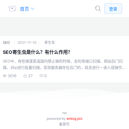
首页
登录
SEO
2021-11-10
寄生虫
SEO寄生虫是什么？有什么作用？
SEO中，有些做菠菜或国内禁止做的时候，会利用端口扫描、网站后门扫
描，对ip进行批量扫描。发现服务器存在后门的，就会进行一波入侵操作，
入侵后会在服务器上先获得最高权限，其中包括了administrator，或Linux
3016
27
0
root 权限，完后用明马或暗马对网站进行操作，植入一个很小的程序，主
要是从一个公用地址上获得一段木马，由于hacker需要获得更多的外链支
持，所以他们会给目标网站做内容主要目的为了收录，和对所有入侵网站
进行链轮操作。 当服务器管理者看网站时候并没有什么异常，但源代码里
已经加了一批隐藏的a链接地址，有的是一个目录，当你访问这个目录的时
候，有的为了避免被发现会判断user-agent，根据不同user返回不同的代
rss
码。这样被入侵的网站在做一些安全排查的时候是不会发现恶意代码的。
powered by
emlog pro
备案号: