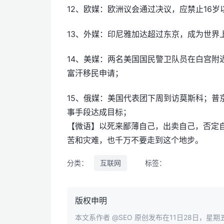
12、欧媒：欧洲议会通过决议，应禁止16
13、外媒：印尼雅加达超过东京，成为世界
14、美媒：两名美国国民警卫队员在白宫附
富汗移民申请；
15、俄媒：美国代表团下周到访莫斯科；普
事手段达成目标；
【微语】以死来鄙薄自己，出卖自己，否定
苦和灾难，也千万不要走到这个地步。
分类：
互联网
标签：
版权申明
本文系作者
@SEO
原创发布在11日28日，星期五