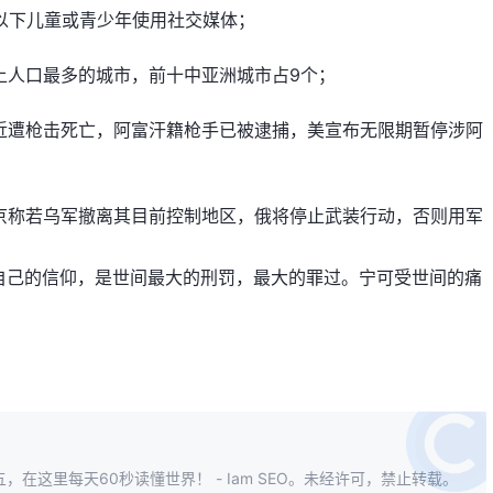
岁以下儿童或青少年使用社交媒体；
上人口最多的城市，前十中亚洲城市占9个；
近遭枪击死亡，阿富汗籍枪手已被逮捕，美宣布无限期暂停涉阿
京称若乌军撤离其目前控制地区，俄将停止武装行动，否则用军
自己的信仰，是世间最大的刑罚，最大的罪过。宁可受世间的痛
，在这里每天60秒读懂世界！ - Iam SEO。未经许可，禁止转载。