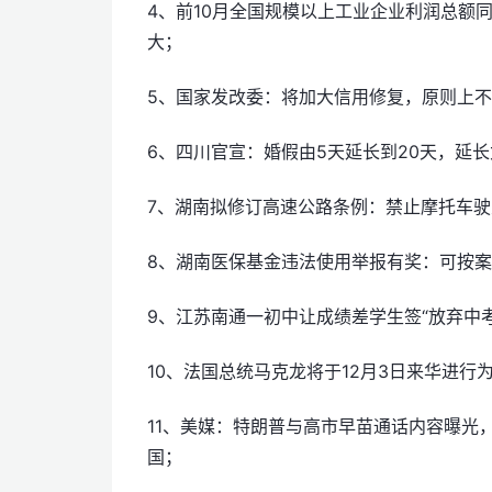
4、前10月全国规模以上工业企业利润总额
大；
5、国家发改委：将加大信用修复，原则上
6、四川官宣：婚假由5天延长到20天，延长
7、湖南拟修订高速公路条例：禁止摩托车
8、湖南医保基金违法使用举报有奖：可按案值
9、江苏南通一初中让成绩差学生签“放弃中考
10、法国总统马克龙将于12月3日来华进行
11、美媒：特朗普与高市早苗通话内容曝光
国；