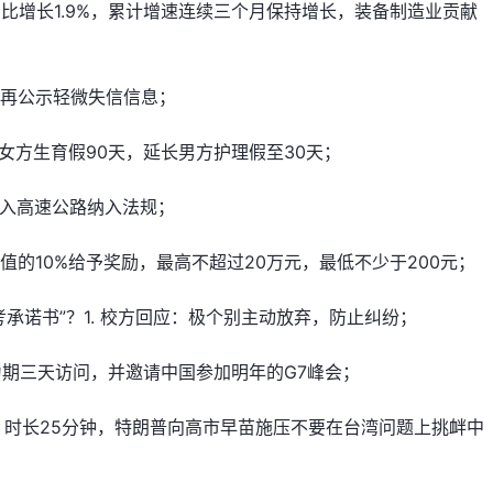
同比增长1.9%，累计增速连续三个月保持增长，装备制造业贡献
不再公示轻微失信信息；
女方生育假90天，延长男方护理假至30天；
驶入高速公路纳入法规；
的10%给予奖励，最高不超过20万元，最低不少于200元；
承诺书”？1. 校方回应：极个别主动放弃，防止纠纷；
为期三天访问，并邀请中国参加明年的G7峰会；
，时长25分钟，特朗普向高市早苗施压不要在台湾问题上挑衅中