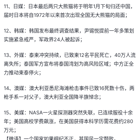
11、日媒：日本最后两只大熊猫将于明年1月下旬归还中国，
届时日本将自1972年以来首次出现全国无大熊猫的局面；
12、韩媒：韩国发布最终调查结果，尹锡悦提前一年多策划
实施紧急戒严，军政界24人被起诉；
13、外媒：泰柬冲突持续，已致柬12名平民死亡，40万人流
离失所；泰国军方宣布将泰国湾划为高风险区域；中方正全
力推动柬泰停火；
14、澳媒：澳大利亚悉尼海滩枪击事件已致16死数十伤，两
枪手系一对父子，澳大利亚全国降半旗悼念；
15、美媒：NASA一火星探测器突然失联，已连续服役十余
年；美国高校学费飙涨，在美国获得本科学历需花费约280
万元；
【微语】一个国家如果纲纪不正，其国风一定颓败。