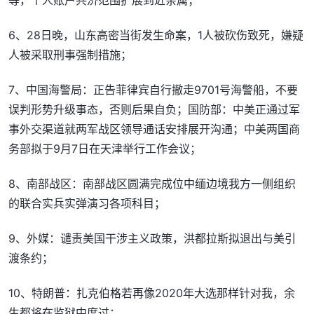
等，个人账户共济范围扩展到近亲属；
6、28日晚，山东高密当街发生命案，1人被砍伤致死，嫌疑
人被采取刑事强制措施；
7、中国海警局：正告菲律宾自行撤走9701号海警船，不要
误判形势升级事态，否则后果自负；国防部：中美正通过军
事外交渠道就两军战区领导通话安排展开沟通；中美两国商
务部拟于9月7日在天津举行工作会议；
8、南部战区：南部战区圆满完成位中缅边境我方一侧组织
的联合实兵实弹演习各项科目；
9、外媒：谴责美国干涉主义政策，洪都拉斯拟退出与美引
渡条约；
10、特朗普：扎克伯格若再像2020年大选那样针对我，余
生都将在监狱中度过；