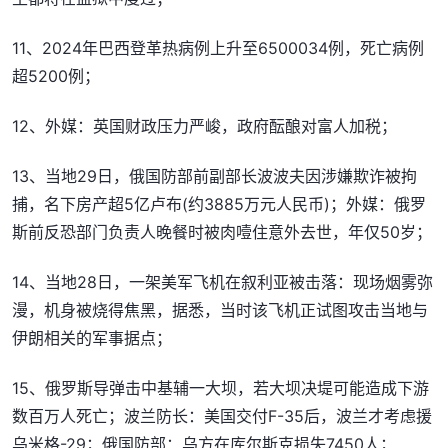
11、2024年巴西登革热病例上升至6500034例，死亡病例
超5200例；
12、外媒：英国财政压力严峻，政府酝酿对富人加税；
13、当地29日，俄国防部前副部长波波夫因涉嫌欺诈被拘
捕，名下房产超5亿卢布(约3885万元人民币)；外媒：俄罗
斯前反恐部门负责人晚餐时被肉噎住意外去世，年仅50岁；
14、当地28日，一架美军飞机在叙利亚被击落：现场烟雾弥
漫，机身被烧得焦黑，据悉，当时该飞机正试图攻击当地与
伊朗相关的军事据点；
15、俄罗斯导弹击中基辅一大坝，若大坝决堤可能造成下游
数百万人死亡；波兰防长：美国交付F-35后，波兰才考虑援
乌米格-29；俄国防部：乌方在库尔斯克损失7450人；