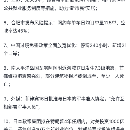
公共就业服务制度等措施，助力“新市民“安居；
6、合肥市发布风险提示：网约车单车日均订单量11.5单、空
驶率达45%；
7、中国过境免签政策全面放宽优化：停留240小时、新增21
个口岸；
8、南太平洋岛国瓦努阿图附近海域17日发生7.3级地震，首
都维拉港震感强烈，部分建筑物损坏或倒塌至，至少一人死
亡；
9、外媒：菲律宾16日批准与日本的军事准入协定，“允许互
相部署军事人员“；
10、日本软银集团拟在特朗普4年任期内，对美投资1000亿
美元，还将创造10万个新就业岗位，特朗普要求投资额提高