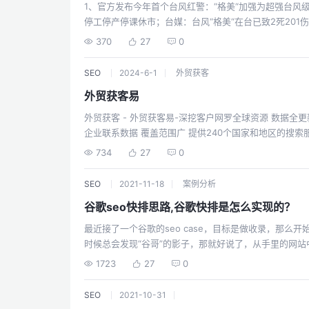
动物园园长：开园28年，每月成本10万入不敷出；7、
1、官方发布今年首个台风红警：“格美“加强为超强台风
副防长被解职；【微语】做任何事都要先明确方向，不要
9市已开通该；8、中国抑郁症人数近1亿：上海排行第一，
停工停产停课休市；台媒：台风“格美“在台已致2死201
局：截至2023年底超13亿人参保，我国基本医疗保险运
业农村部：严格禁止下乡利用农村宅基地建设别墅和私人
370
27
0
点稳步推进；10、法媒：周二阿根廷国奥中场阿尔马达
然资源部：试点开展全国采矿损毁土地状况调查，力争明
不足，周三早餐鸡蛋为定量供应；11、美国制裁中国6名
发生疑似燃气爆炸，应急局：事故导致3死3伤，房屋损
SEO
2024-6-1
外贸获客
持朝鲜弹道导弹和太空项目，外交部：滥施制裁解决不了
落，已致1死1重伤；5、“男子在羽毛球馆被流浪猫绊倒
论坛“：中国无视印度在南亚领导地位。专家：印度自己不
外贸获客易
者赔4万，场地公司赔19.2余万元；6、杭州：拟取消
将首次在日本部署F-35C，目的是针对中俄，保持空中
留价；7、广东佛山：学校暑期值班不得安排一线教师，
外贸获客 - 外贸获客易-深挖客户网罗全球资源 数据全更新快 30亿+海关交易数据，1.2亿企业数据，2亿+海外
合进入阿拉斯加防空识别区，国防部回应：是联合空中战
北京时间27日凌晨1时30分拉开帷幕，马龙、冯雨将担
企业联系数据 覆盖范围广 提供240个国家和地区的搜索服
将于27日至30日访问古巴，已是一个多月内第二次访
运前人均接受21次兴奋剂检测；9、印度与国际奥委会机
Facebook、Twitter、YouTube等社媒渠道，包括地址、电话邮箱以及
734
27
0
谁也不能离间俄罗斯与伊朗关系；【微语】成功不是将来
国阿尔卑斯山地区获得2030年冬奥会举办权；美国盐湖城
可能你的电脑不支持该文件格式。 外贸获客 外贸获客 
积而成的，容不得半点空想！
都将进入灾难状态：台风“格美“来袭洪水泛滥，已致8人
SEO
2021-11-18
案例分析
交易;11、当地24日，尼泊尔太阳航空公司一客机由于
1伤，伤者为机上飞行员；12、日本人口统计：全国人口总数
谷歌seo快排思路,谷歌快排是怎么实现的？
减少，外国人已超300万，创历史新高；13、外媒：哈
最近接了一个谷歌的seo case，目标是做收录，那么
百分点优势领先特朗普；马斯克澄清“每月4500万美元捐
时候总会发现“谷哥”的影子，那就好说了，从手里的网站中选
基最新表态称“我们必须尽快结束战争，以避免更多人失去
对会很方便。 一、域名选择 我们在做谷歌seo的时候，选
1723
27
0
起，恢复对汽油和石油产品出口禁令；俄外交部：决定无
用.cn 或.com.cn 二、网站选择 选择网站，做谷歌seo那必须选择Google spider 活跃的网站，最好是英文站点。如果条件不允许，那可
回应日本的部分制裁。日方抗议称无法接受；【微语】记
以用中文站点来做，重点是Google spider 活跃，
欢胜过所有道理，原则抵不过我乐意。
SEO
2021-10-31