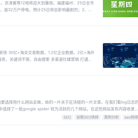
广州：预计8月起可用医保网上买药，目前佛山、韶关等
级，京津冀等12地将迎大到暴雨；福建福州：25日全市
在迷茫中混日子，否则吃得苦中苦，照样人下人。
患病指数超10%，四川最低，仅4.2%；9、国家医保
伤，逾32万户停电，预计25日将会影响最剧烈；2、农
行稳健。去年异地就医达2.43亿人次，长期护理保险试
会馆，严禁给退休回乡干部职工分宅基地建房；3、自
财物被盗，损失金额5万欧。奥运村主餐厅一些食物数量
年全面启动实施；4、24日早，河北邯郸临漳县一民房
个人和5家公司，指控他们违反联合国安理会决议，支
毁严重旁边车辆也被毁坏；24日，江苏滨海一飞行器坠
半岛问题；12、印媒谎称未受邀参加“中国—南亚合作
，致十级伤残，投喂者被判赔24万元“案再审宣判：投喂
参加又宣称未受邀，证明其“气量过小“；13、美海军
区域指标申请限制，拟取消小客车增量指标竞价1万元的保
优势，国防部：坚决反对；14、24日，中俄军机首次联
应安排中层以上行政领导；8、巴黎奥运会开幕式将于
略巡航，不针对任何第三方国；15、俄罗斯舰艇编队
任开幕式中国体育代表团旗手；世界泳联：中国游泳队奥
务，关键词不限，自由搜索 多渠道社媒营销 打通
问古巴；俄伊将签署《全面战略伙伴关系条约》，俄媒：
构启动对话：讨论举办2036年夏季奥运会可能性；法
主营业务等 如果你无法看到该视频,那么
才有的，只是从决定去做的那一刻起，一点点持续累
获2034年冬奥会和冬残奥会举办权；10、菲律宾首
外贸获客
死亡、1人失踪，共计88万人受灾，菲证交所24日暂停
引擎起火，在加德满都持里市方国际机场坠毁，造成18死
为1.2488亿，较2023年减少53万人，已连续15年
里斯在拜登退选后开始竞选活动，最新民调显示其以2个
开始要选择用什么网站去做，给的一片关于区块链的一片文章。在我们看log日志
助“：会资助特朗普，但“远低于“这个数；14、泽连斯
择了一批google spider 较为活跃的几个网站，在这些网站发布内容收录
生命“，俄媒：态度转变明显；15、俄罗斯：从8月1日
择域名就很重要了，首先，它最好是个.com 或者.net 国际域名，这里不建议
SEO
谷歌SEO快排
案例分析
seo快排
限期禁止包括丰田董事长在内13名日本公民入境，以
住了，自己喜欢的东西，就不要问别人好不好看。喜
活跃，活跃，重要的事情说三遍。