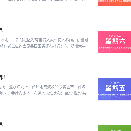
凌晨，印度喀拉拉邦发生大规模山体滑坡，目前已造成
出现重大洪涝灾害，形势危急！临江市紧急发通知：全
黎奥运会开幕式上模仿《最后的晚餐》的行为“可怕且可耻
计：去年全年，沪深两市合计有10家上市公司大股东离
百颗卫星，以对抗俄中“太空威胁“；13、埃尔多安发表
手费超63亿，数量呈上升之势；5、沙县小吃文旅集团
员国土耳其；14、当地30日，以军空袭加沙中部布赖
前落马；6、恒大汽车：债权人申请对恒大新能源汽车
以军总参谋长称局势“陷入近乎无政府状态“；15、俄
界！
响；7、外媒：投入10亿欧治污！塞纳河水质仍“不
的海舰队以及里海区舰队开启计划内演习，超2万人参
国首相办公室：评估结果显示英国已“破产“和“支离破碎
后继续北上，部分地区将有雷暴大风和特大暴雨，新疆湖
输，就断供柴油；【微语】没有人可以和生活讨价还
合作框架协议“，或是为了“应对中国“；10、日本：已
长将在老挝应约会见美国国务卿布林肯；3、郑州大学第
西亚：申请加入金砖国家；12、特朗普：比特币市值很
“，为世界首例成功案例，男性“怀孕“或成现实；4、
比特币列为美国战略储备资产;13、普京：如美国在德
自主处置权：既要用户为先、也不想与商家离心；5、台
当地28日，以军对加沙南部汗尤尼斯发动空袭，造成包
；台风“格美“在菲律宾已致33人死亡，超130万人受灾，
党袭击戈兰高地致12死30伤，扬言报复，黎真主党否认
“泄露多个IPO项目资料，中信建投：已责令该学生终止
，以色列正面临一场“全面战争“；联合国官员呼吁黎以
界！
、奥巴马发帖证实致电哈里斯表达支持，哈里斯发文回
对。过去了，回头看，不过一阵轻风；过不去，那么
SearchGPT“，目标直指谷歌，谷歌股价应声下跌
，将携巨量水汽北上，台风雨或波及10余省区市；台媒：
嘘声并出现大量巴勒斯坦国旗，以色列球迷奥运赛后遭
台湾地区；菲律宾多地宣布进入灾难状态：台风“格美“共计
气温突破50摄氏度。联合国：呼吁采取全球行动应对极
报废旧车买新能源车补贴2万元，买2.0升及以下排量燃
其余16人获救，140万升燃料恐泄漏，或将成为菲史上
年、五年均下调20基点，分别为1.45%、1.75%、
北约“，俄回应：不希望在中东看到新对抗机制；美媒：
晚下调：92、95号汽油、0号柴油每升分别下调0.11元、
和释放人质协议；13、俄罗斯央行26日宣布上调基准
西宝鸡快速干线一桥面倾覆塌陷，一车辆前轮悬空险坠落，
欧元俄被冻结资产收益，用于乌的国防和重建；15、俄
界！
龙岩市闽西野生动物保护园一蟒蛇出逃仍未找到，73岁
军后勤工作，2022年9月被解除职务，此前已有4名