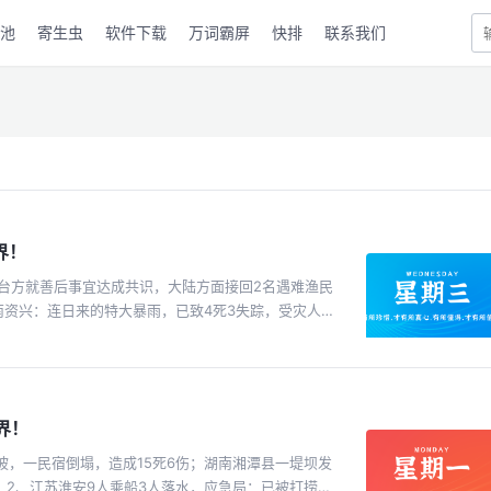
池
寄生虫
软件下载
万词霸屏
快排
联系我们
界！
属与台方就善后事宜达成共识，大陆方面接回2名遇难渔民
南资兴：连日来的特大暴雨，已致4死3失踪，受灾人口
；3、港澳地区外国旅游团30日起入境海南144小时免
一登山客失联9天8夜后获救，发现时，已不太能动，说
晒上半年收入账单：11省份人均收入超2万元，上海排
82元位居第三；6、福建舰第三次海试归来引关注，外界分
界！
步价：1.5元只能骑10分钟，意味着一小时的骑行费用
日，英国发生持刀袭击事件，致儿童2死9伤，其中6人
坡，一民宿倒塌，造成15死6伤；湖南湘潭县一堤坝发
不明；9、美媒：规定“美国国旗美国制造“法案在国会
移；2、江苏淮安9人乘船3人落水，应急局：已被打捞上