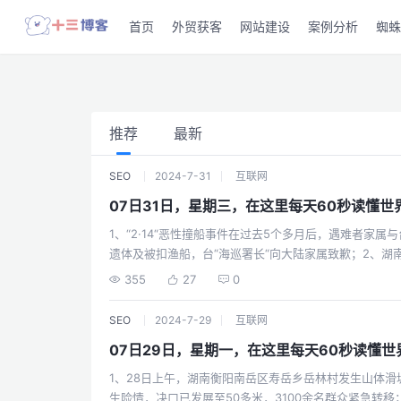
首页
外贸获客
网站建设
案例分析
蜘蛛
推荐
最新
SEO
2024-7-31
互联网
07日31日，星期三，在这里每天60秒读懂世
1、“2·14“恶性撞船事件在过去5个多月后，遇难者家
遗体及被扣渔船，台“海巡署长“向大陆家属致歉；2、湖
87238人，房屋损毁1432间，抢险救援工作仍在进行中
355
27
0
签，今年港澳入境海南订单同比增长六成；4、大理苍山
话也没力气，政府相关人士感叹“创纪录了“；5、31省份
SEO
2024-7-29
互联网
第一为44735元，北京第二为43084元，浙江以359
07日29日，星期一，在这里每天60秒读懂世
析：第三次海试舰载机已经上舰；7、多地共享单车上调起
可能接近6元，骑行成本飙升引热议；8、英媒：当地29
1、28日上午，湖南衡阳南岳区寿岳乡岳林村发生山体滑
伤势严重。另有2名成人受重伤，凶手是17岁男孩，动机
生险情，决口已发展至50多米，3100余名群众紧急转