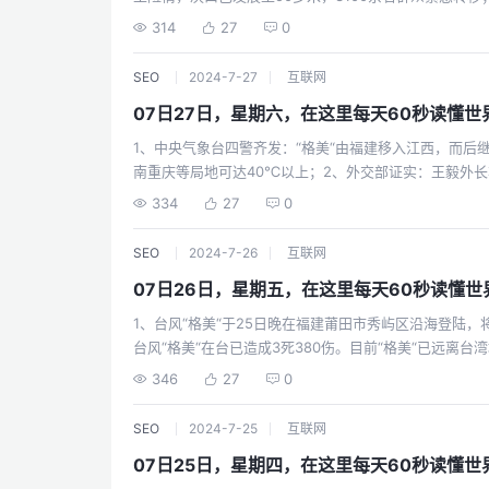
通过，拜登将于8月1日将其签署成法；10、当地30日
岸，均失去生命体征；3、鸭绿江水位超出警戒线，可能
314
27
0
120死100多失踪，救援仍在进行中；11、特朗普：巴
市三层以下居民、平房居民往高处转移；4、据不完全统
“；12、美助理国防部长称：美国打算在近地轨道部署数
婚。而今年前7个月，就已有12只A股大股东闹离婚，分
SEO
2024-7-27
互联网
土军可进入以色列的言论后，以外长：呼吁北约开除其成
董事长童友健被查！涉嫌严重职务违法，原副总两个多月
杰难民营，致9人死亡；以媒：以军一基地爆发严重骚乱，
07日27日，星期六，在这里每天60秒读懂世
及恒大智能汽车进行破产重整，对生产经营活动产生重大影
罗斯启动大规模海军演习：北方舰队、太平洋舰队、波罗
达标“，原定28日举行的铁人三项游泳训练取消；8、英
1、中央气象台四警齐发：“格美“由福建移入江西，而
加演习；斯洛伐克总理向乌喊话：若不恢复俄石油过境运
“；9、外媒：美日韩在东京举行国防部长会议，签署“安全
南重庆等局地可达40℃以上；2、外交部证实：王毅外
价，所以只要活着，就一定要努力。
与美国签署30亿日元“爱国者“导弹出售协议；11、马来
一附属医院，完成了第四次“去ECMO化人造子宫动物实验
334
27
0
快就会超越白银，未来会超越黄金，如能重返白宫，会将
实行不过半年有余，淘宝松绑“仅退款“，给予商家更多
国部署远程导弹，俄将考虑重新部署中短程导弹；14、
媒：截至26日14时，“格美“累计已造成7死1失踪785伤
SEO
2024-7-26
互联网
括儿童妇女在内的13人死亡；15、以色列称黎巴嫩真主
21万多人流离失所；6、中信建投18岁实习生高调“炫富
袭击；以外交部长：黎真主党“毫无疑问已越过所有红线“
07日26日，星期五，在这里每天60秒读懂世
研学，并启动问责程序。其他券商“光速“加强管理；7
保持克制，避免冲突扩大；【微语】有些煎熬需要独自面
应：对我意义重大；8、OpenAI宣布推出搜索引擎测试版“
1、台风“格美“于25日晚在福建莆田市秀屿区沿海登陆
看看风蚀过的痕迹，然后忘记。
3%；9、外媒：巴黎奥运会奏以色列国歌时，现场响起
台风“格美“在台已造成3死380伤。目前“格美“已远离
遇大规模攻击；10、外媒：中东地区遭高温炙烤，多地
已造成21死；2、两部委：提高汽车报废更新补贴标准，
346
27
0
端高温；11、25日，菲律宾一艘油轮倾覆，1船员遇难，
油车补贴1.5万元；3、五大行下调存款挂牌利率：二年、三
最大燃油泄漏事件；12、以色列总理在美提出建“中东版
1.8%，100万存5年利息少1万；4、国内成品油价25日
SEO
2024-7-25
互联网
美副总统哈里斯会见以总理内塔尼亚胡，敦促其达成停火
0.12元、0.12元，加满一箱可少花约5.5元；5、陕
利率200个基点至18%；14、欧盟：将对乌转移15亿
07日25日，星期四，在这里每天60秒读懂世
无人员伤亡，初步勘查，系因受洪水冲刷造成；6、福建
媒：俄前国防部副部长德米特里·布尔加科夫被捕，负责俄