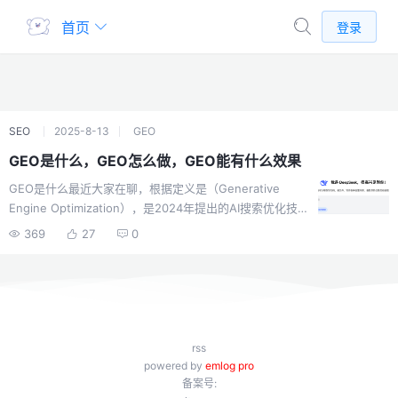
首页
登录
SEO
2025-8-13
GEO
GEO是什么，GEO怎么做，GEO能有什么效果
GEO是什么最近大家在聊，根据定义是（Generative
Engine Optimization），是2024年提出的AI搜索优化技
术，通过结构化数据标记和语义分析，增强AI生成答案时
369
27
0
对品牌核心信息的引用。与传统SEO不同，GEO直接优化
内容在AI生成答案中的“引用权”，提升曝光效率3-5倍，降
低用户决策成本50%以上。GEO 其实是，将信息作为训练
的数据，投喂给不同的ai，经常看服务器log日志的都应该
见过一些robot，openai 、apple 、deepseek等都有自己
的爬虫模块，会根据用户提出的问题，去全网寻找信息。
rss
通过deepseek的优化归纳算法，选择适合的结果反馈。
powered by
emlog pro
GEO怎么做开始 kim 、豆包、那些app出来的时候抱着试
备案号: