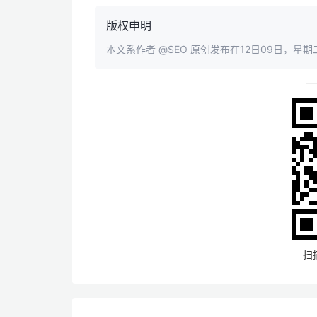
版权申明
本文系作者
@SEO
原创发布在12日09日，星期二
扫