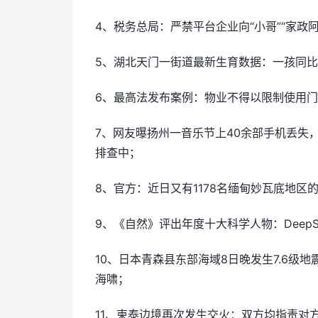
4、税务总局：严禁平台企业向“小哥”“家政
5、湖北天门一街道最新生育数据：一孩同比增长
6、最高法发布案例：物业不得以限制使用
7、网友曝扬州一音乐节上40余部手机丢失
排查中；
8、官方：近日又有1178名缅甸妙瓦底地
9、《自然》评出年度十大科学人物：Deep
10、日本青森县东部海域8日晚发生7.6级
海啸；
11、柬泰边境再次发生交火：双方均指责对方