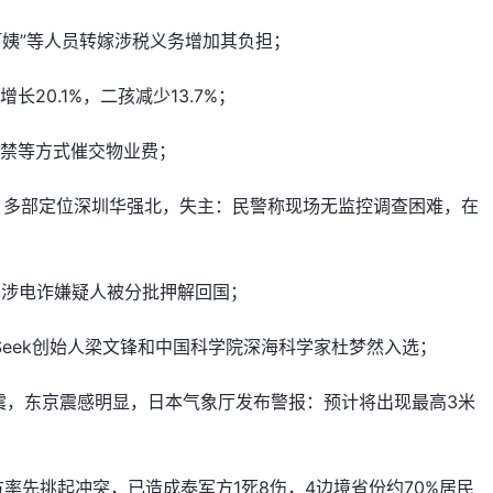
阿姨”等人员转嫁涉税义务增加其负担；
20.1%，二孩减少13.7%；
门禁等方式催交物业费；
，多部定位深圳华强北，失主：民警称现场无监控调查困难，在
区的涉电诈嫌疑人被分批押解回国；
Seek创始人梁文锋和中国科学院深海科学家杜梦然入选；
地震，东京震感明显，日本气象厅发布警报：预计将出现最高3米
率先挑起冲突，已造成泰军方1死8伤，4边境省份约70%居民