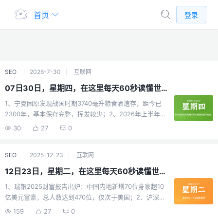
首页
登录
SEO
2026-7-30
互联网
07日30日，星期四，在这里每天60秒读懂世界！
1、宁夏固原发现战国时期3740毫升粮食酒遗存，距今已
2300年，基本保存完整，挥发较少；2、2026年上半年全
国社会物流总额为181.1万亿元，同比增长5.1%；3、智驾
30
27
0
“小蓝灯”因不符合国标被禁用，业内表示属实，新认证车型
将不再搭载；4、我国消费金融公司去年共发放个人消费贷
SEO
2025-12-23
互联网
款5.24万亿元，服务客户5.81亿人次；5、江苏全面修订未
成年人保护条例，设立“网络保护”专章，拟明确不得诱导未
12日23日，星期二，在这里每天60秒读懂世界！
成年人盲目追星、盲目消费；6、《反网络暴力法（征求意
1、瑞银2025财富报告出炉：中国内地新增70位身家超10
见稿）》拟明确：煽动网暴将被列入黑名单；7、最高法明
亿美元富豪，总人数达到470位，仅次于美国；2、沪深北
确：参加单位支持的全日制教育后不返岗，须担违约责
交易所官宣：2026年春节沪深北证券交易所将连续休市10
任；8、广西日报王虹特稿《王的猜想》火了，一份报纸被
159
27
0