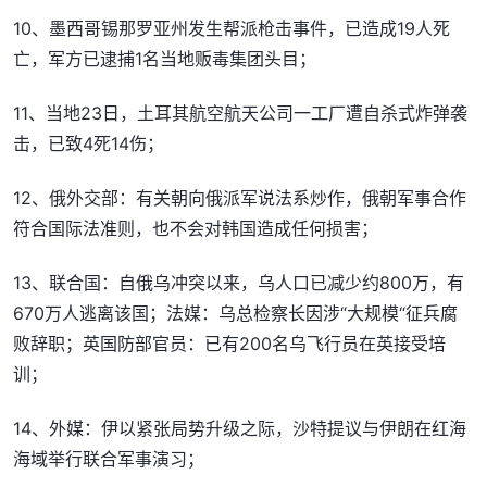
10、墨西哥锡那罗亚州发生帮派枪击事件，已造成19人死
亡，军方已逮捕1名当地贩毒集团头目；
11、当地23日，土耳其航空航天公司一工厂遭自杀式炸弹袭
击，已致4死14伤；
12、俄外交部：有关朝向俄派军说法系炒作，俄朝军事合作
符合国际法准则，也不会对韩国造成任何损害；
13、联合国：自俄乌冲突以来，乌人口已减少约800万，有
670万人逃离该国；法媒：乌总检察长因涉“大规模“征兵腐
败辞职；英国防部官员：已有200名乌飞行员在英接受培
训；
14、外媒：伊以紧张局势升级之际，沙特提议与伊朗在红海
海域举行联合军事演习；