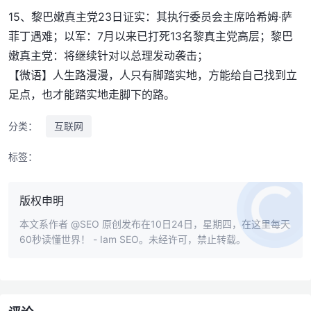
15、黎巴嫩真主党23日证实：其执行委员会主席哈希姆·萨
菲丁遇难；以军：7月以来已打死13名黎真主党高层；黎巴
嫩真主党：将继续针对以总理发动袭击；
【微语】人生路漫漫，人只有脚踏实地，方能给自己找到立
足点，也才能踏实地走脚下的路。
分类：
互联网
标签：
版权申明
本文系作者
@SEO
原创发布在10日24日，星期四，在这里每天
60秒读懂世界！ - Iam SEO。未经许可，禁止转载。