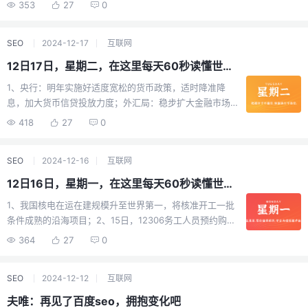
园设置校园商超，明年实施，有效期3年；3、上海：鼓励
过；6、上海明确公共场所“非必要不刷脸“：为个人信息安
353
27
0
部一检查站遭恐袭，造成16名军人死亡，8名恐怖分子被打
朗普"收回"言论：国家主权和独立不容侵犯。特朗普：我们
社会公众参与校园食品安全治理，举报违法行为可获奖
全筑起坚固防线；7、传相宜本草违规添加有毒原料“犁头
死；12、特朗普：要求巴拿马运河降低对美船只收费，否
走着瞧；15、以色列总理威胁：将升级对也门胡塞武装的
励；4、广州交警：明年将推电动自行车外卖专用号牌，以
尖“，四年相关产品销售金额6亿！公司曾参与起草多份标
则"就把运河还给美国"；外媒：特朗普上任首日拟退出世卫
打击，以官员建议：直接攻击伊朗；外媒：叙新领导人宣
SEO
2024-12-17
互联网
及配套的管理规定；美团：试点骑手过度跑单将强制下
准文件，客服回应：会向相关部门反映情况；8、19日下
组织，专家警告：此举将给全球卫生带来"灾难性"影响；
布将收缴全国武器；【微语】时间从来不语，却给出了所
线，相关规则将在完善后公布；5、江苏：未来5年，该省
午，台湾台中市大肚区一超市仓库发生火灾，已致9死7
12日17日，星期二，在这里每天60秒读懂世界！
13、当地21日，巴西东南部发生大巴、货车、小汽车三车
有答案，流光不停，却包含了所有等待。
将全面放宽落户限制，推行常住地公共就业服务制度等措
伤；9、外媒：法国“戴高乐“号核动力航母打击群将在明年
相撞事故，死亡人数升至41人；外媒：当地22日，巴西一
1、央行：明年实施好适度宽松的货币政策，适时降准降
施，助力“新市民“安居；6、合肥市发布风险提示：网约车
2-3月期间停靠日本，将是40年来首次部署亚太，专家：
城市内发生坠机事故，已致10人死亡；14、英媒爆：波兰
息，加大货币信贷投放力度；外汇局：稳步扩大金融市场
单车日均订单量11.5单、空驶率达45%；7、中国过境免签
推动亚太紧张局势；10、美对中国创立的路由器制造商TP-
总统呼吁没收价值2600亿欧元俄资产用于援乌，朔尔茨当
制度型开放，支持中长期资本入市；2、中国科学院公开
政策全面放宽优化：停留240小时、新增21个口岸；8、南
418
27
0
Link发起国家安全调查，商务部：反对美方打着国家安全
场怒吼反对"这会影响我们金融市场的稳定"；15、美中央司
6.56马赫高超音速飞行器，三年前已完成20分钟试飞，专
太平洋岛国瓦努阿图附近海域17日发生7.3级地震，首都维
的幌子打压中国企业；11、美联储19日宣布降息25个基
令部：美军巡洋舰在红海海域上误向美军F-18战机开火并
家：解放军高超音速领域已上台阶；3、广电总局：明年1
拉港震感强烈，部分建筑物损坏或倒塌至，至少一人死
点，美股三大指数应声集体闪崩，均跌逾2%！黄金也重
将其击中，两名飞行员弹射逃生。也门胡塞武装：是我们
SEO
2024-12-16
互联网
月20日起，取消设立电视剧制作单位审批，引导更多机构
亡；9、外媒：菲律宾16日批准与日本的军事准入协定，
挫，日内跌幅近2%；12、特朗普再邀加拿大“成为美国第
击落的；【微语】每一个清晨，记得鼓励自己。没有奇
参与创作生产；4、中国海事局：16日至18日，每日18时至
“允许互相部署军事人员“；10、日本软银集团拟在特朗普4
12日16日，星期一，在这里每天60秒读懂世界！
51州“：他们将在税收和军费上节省开支；美国务卿公开承
迹，只有你努力的轨迹，没有运气，只有你坚持的勇气！
20时，南海部分海域进行军事训练，禁止驶入；5、三亚：
年任期内，对美投资1000亿美元，还将创造10万个新就业
认：美在伊朗“政权更迭实验“没成功；13、当地18日，乌
1、我国核电在运在建规模升至世界第一，将核准开工一批
要求旅游饭店春节期间明码标价，价格将实行政府指导价
岗位，特朗普要求投资额提高到2000亿美元；11、当地16
克兰再次使用美制“ATACMS“以及英制“风暴之影“远程巡航
条件成熟的沿海项目；2、15日，12306务工人员预约购票
管理；6、音著协起诉腾讯音乐集团侵权获赔近12万元：长
日，美国威斯康辛州发生一校园枪击案，已致3死6伤，枪
导弹打击俄领土，俄国防部警告将予以回应；14、以色列
服务上线，保障重点群体出行；元旦火车票即将开售，购
期海量侵权，在线音乐市场顽疾；7、四川自贡警方破获甲
364
27
0
手为十几岁学生，已自杀身亡；12、特朗普：俄乌和平协
19日对也门发动大规模袭击，电站、港口及石油设施遭
票日历发布：12月16日可买12月30日车票、12月17日可买
醛兑水泡牛肚案：涉案超200万元，制品流入菜市场，抓获
议必须达成，将与普京和泽连斯基进行对话。再次警告哈
袭，胡塞武装称将继续支持加沙；15、普京称俄愿意与乌
12月31日车票、12月18日可买1月1日车票；元旦火车票即
犯罪嫌疑人3名；8、村民家柴火灶被贴封条引争议，河北
马斯，必须在其就职前释放人质，否则后果严重；13、外
克兰谈判，但泽连斯基目前不属于合法领导人！冯德莱
SEO
2024-12-12
互联网
将开售，购票日历发布：3、官方通报“合肥一公司开展非
邢台住建局：封条已撤，燃气公司无执法权，公司负责人
媒：以色列与哈马斯被扣押人员交换协议或于本月底前达
恩：欧盟2025年将为乌提供超300亿欧元援助；【微语】
法代孕活动“：5人被采取刑事强制措施，案件正在进一步
被约谈；9、台媒：38辆有“地表最强坦克“之称的美制
夫唯：再见了百度seo，拥抱变化吧
成。哈马斯称若以方不设置新条件，停火协议有可能达
生活如果不宠你，更要自己善待自己，这一生，风雨兼