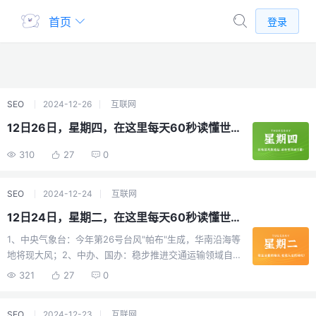
首页
登录
SEO
2024-12-26
互联网
12日26日，星期四，在这里每天60秒读懂世界！
310
27
0
SEO
2024-12-24
互联网
12日24日，星期二，在这里每天60秒读懂世界！
1、中央气象台：今年第26号台风"帕布"生成，华南沿海等
地将现大风；2、中办、国办：稳步推进交通运输领域自然
垄断环节改革，鼓励和引导社会资本依法依规参与铁路建
321
27
0
设运营；3、京东提前发年终奖：绝大多数员工能拿5-8个
月年终奖，强化"结果第一"；4、深圳：安居房合同满10年
SEO
2024-12-23
互联网