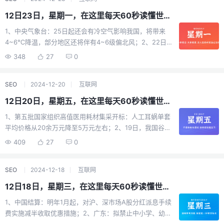
可补缴价款申请取得完全产权，需按规定补缴价款；5、海
南：支持符合条件的新就业群体纳入公租房和保障性租赁
12日23日，星期一，在这里每天60秒读懂世界！
住房保障范围；6、经历多次竞标、最低价投标者易主，中
1、中央气象台：25日起还会有冷空气影响我国，将带来
国中车斩获迪拜地铁蓝线项目56亿美元大单，计划于2029
4~6℃降温，部分地区还将伴有4~6级偏北风；2、22日
年9月9日投运；7、越南首条地铁线路22日通车，历经17
早，上海一施工塔吊倒在地面上的地铁轨道上，随后被地
年审批12年建设，全长近20公里，总投资近44万亿越南盾
348
27
0
铁11号线列车撞上，列车受损，所幸未造成人员伤亡；3、
(约合125亿元人民币)、由日本援建；越南总理：通往中国
外交部：中方决定对加拿大2家机构及20名机构人员采取反
边境新铁路明年底开工；8、韩国宪法法院：弹劾审理文件
SEO
2024-12-20
互联网
制措施；4、江苏：严禁事业单位借"人才引进"等名义，
未被尹锡悦处收取 但仍具"送达"效力。尹锡悦妻子被曝"戒
搞"绕道进人"；5、22日早，云南瑞丽一民房内，有4人因
严当天在整形外科医院停留约3小时"，本人无回应；9、菲
12日20日，星期五，在这里每天60秒读懂世界！
一氧化碳中毒窒息，其中1人死亡、3人仍在救治。4人均为
律宾正考虑从美国购买"堤丰"中程导弹发射系统，外交部回
1、第五批国家组织高值医用耗材集采开标：人工耳蜗单套
缅甸籍；6、官方：年度审计整改追责问责2800多人，涉
应：挑衅和危险举动，本地区需要和平与繁荣，不需要中
平均价格从20余万元降至5万元左右；2、19日，我国谷神
农村学生营养餐金额超40亿；7、湘潭一村民组决议"不给
导和对抗；10、特朗普：赞成TikTok继续在美国运营一段
星一号海射型遥四运载火箭发射成功，“天启星座“再添四
外嫁女分补偿款"，法院判村组败诉，强制执行却"账上无
409
27
0
时间；11、本田日产正式启动合并谈判：目标明年6月签署
星；3、微信小店测试“送礼物“功能：体验类似“微信红包
款"；8、韩媒：韩国代总统被查，上任仅一周。当地21
协议，年销售额30万亿日元，新公司本田将主导新体制，
“，可以隐藏赠物价格，暂不支持珠宝首饰；4、江西省赣
日，首尔爆发大规模示威，数十万人支持尹锡悦复职，另
拥有过半董事会席位；12、当地23日，美对中国芯片产业
SEO
2024-12-18
互联网
州市一对母女逛公园遭4条猎犬撕咬！家属：狗主人把所有
有数十万人要求立即逮捕他；9、TikTok出售竞标升温：美
相关政策发起301调查，或影响汽车、洗衣机等产业，中国
责任推到饲养员身上，并说自己没钱，不露面也没偿清治
国商人麦考特出价200亿美元。联邦法院裁定，如ikTok未
12日18日，星期三，在这里每天60秒读懂世界！
商务部回应：坚决反对；13、当地23日，白美国总统拜登
疗费。警方：涉案2人被采取刑事强制措施；5、吉林长春
被美国公司收购，它将在1月19日前面临禁令；10、21日，
宣布将为37名联邦死囚减刑，从死刑改为终身监禁，不得
1、中国结算：明年1月起，对沪、深市场A股分红派息手续
一私家车坠江，当地回应：初步了解到车内3人有孕妇，暂
美国再宣布向台湾提供5.713亿美元军援，外交部回应：美
假释；14、外媒：特朗普又提美国要从丹麦手中夺取对格
费实施减半收取优惠措施；2、广东：拟禁止中小学、幼儿
未定位到车辆位置，村民：为“抄近道“常有车辆从冰面通
方"以武助独"只会引火烧身；11、当地21日，巴基斯坦西北
陵兰岛的控制权，称美国拥有它"绝对必要"；巴拿马反击特