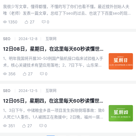
办理中；4、国家医保局发布指南：将现行麻醉类价格项目
M1A2T坦克运抵台湾，台陆军时隔30年首次装备新型主战
成；14、俄媒：欧盟加码对俄制裁，重点关注削弱俄军事
程，就是为了遇见最好的自己。
我很少写文章，懂得都懂，不懂的写了你们也看不懂。最近搜外创始人夫
映射整合为10项，同时将监测纳入麻醉类项目的价格构
坦克。外交部：敦促美方停止武装台湾；10、美国宣布对
和工业能力，并把矛头对准俄出口收入；外媒：俄方首次
唯（老师）发表一篇文章，总结了下seo的过去、也说了下百度seo的现
成；5、今冬全国首批1万吨海运直航进口车厘子在广州南
自中国进口的钨制品、多晶硅等加征301关税，于明年生
公开证实正研发新型洲际弹道导弹“奥西纳“；15、外媒：当
状，此番文章也表明后面会转移阵地。 其实，seo随着互联网问世就存在
沙口岸通关，车厘子进口运输高峰将至，业内预计：将会
1350
27
0
效；11、外媒：特朗普团队考虑切断对电动汽车和充电站
地17日，俄军三防部队司令及助手在莫斯科被炸身亡，据
了，只是后来被从业人员通过不断的总结再总结，得出了一个方法论。有
“断崖式“降价；6、菲律宾发生多起涉中国公民抢劫、被骗
的支持，还在考虑加强措施，阻止来自中国的汽车、零部
悉爆炸装置通过远程操控引爆，爆炸事件被定性为恐袭。
的董技术，对这方法论的理解就很深入，理论派与实践派对这个方法论的
等案件，中使馆发布提醒；7、打拐志愿者上官正义称“被
件和电池材料，并建议对全球电池材料征收关税；12、欧
俄方：将报复乌军政最高领导层；【微语】生活的本质就
SEO
2024-12-8
互联网
理解都不同。 后来，app与手机应用则进入了移动时代，那么随之而来应
悬赏2000万买命“，知情人：警方联系本人，会积极配合调
盟：对白俄罗斯26名个人和2个实体进行制裁，其中包括来
是平淡的，接受它，然后尽最大的努力让自己开心。
用市场也会存在着搜索，通过提升app评论，多版本部署更多关键词，以及
查；8、15日，湖北鄂州一水泥罐车失控坠桥后起火：冲破
12日08日，星期日，在这里每天60秒读懂世界！
自白俄司法部的多名成员；13、普京：如果美国开始部署
描述文案的描写，等等也可以起到提升app在应用市场的搜索。也就是说给
护栏碰撞两车，司机不幸身亡。应急局：初步判断是车速
中短程导弹，俄罗斯也将解除限制；14、以色列以爱尔兰
1、明年我国将开展30-50例国产脑机接口临床试验植入手
一个app 打上多个标签。 再后来，抖音等短视频火爆起来，随之抖音等短
太快；9、英国正式加入CPTPP，成为首个加入这一贸易协
政府“极端反以政策“为由，宣布关闭驻爱使馆，爱总理：对
术，核心关键技术有望应用落地；2、7日下午，山东荣成
视频平台也出现了搜索，那么这套方法论是否依旧有效，答案肯定是有，
定的欧洲国家；10、美媒：ABC与特朗普就诽谤诉讼达成
此决定深感遗憾；15、当地15日，以色列再次空袭叙利亚
一在建冷链仓库发生火灾，造成9人失联；3、天津：拟设
互联网是靠数据支撑，那么你有一套分析方法论，就可以建立你在抖音搜
356
27
0
和解，将向后者的总统图书馆支付1500万美元；11、外
导弹基地和武器库，引发强烈震感；叙利亚“沙姆解放组织
置一家外商独资医院，投资10亿元，有500个床位，为营
索方面的认知，你会关注视频时长、完播率、点赞、评论、转发、合拍、
媒：560亿美元薪酬计划被驳回，法官允许马斯克和特斯拉
“领导人：所有派系都将被解散，叙利亚已筋疲力尽，无意
利性三级综合医院；，有500个床位4、6日早，武汉汉阳
下载等数据，上述维度提升哪些对视频搜索结果又推动作用，就说明后期
上诉；12、外媒：以军破坏叙南部库奈特拉省水电设施，
对抗以色列；【微语】坚定‎，才能左‌右‎人‎生‎，否‌则‎，你将
SEO
2024-12-5
互联网
区一公交车失控致1名行人死亡，警方通报：驾驶员突发疾
这些维度是你关注的点。 抖音，就跟开始的百度一样，它有算法，那么算
迫使当地居民撤离；以色列：将扩建戈兰高地犹太人定居
一‌生被人‌生‎左‎‌右。
病；5、网传紫燕百味鸡产品被检出大肠菌群超标290倍。
法是人做的，你在揣摩算法也再常识着根据数据分析试图找到一些规律，
12日05日，星期四，在这里每天60秒读懂世界！
点；13、外媒：东部战线失利，乌军前线指挥官被撤换；
公司回应：已下架相关产品并启动调查，出厂内检符合要
这些算法是不断在更新的，所以你在数学功底不够的情况下，无法解密算
普京：俄已准备好在所有战线上反击对手；14、布林肯首
1、3日下午，中储粮金乡县一项目发生拆除倒塌事故：致6
求；6、广州“电鸡“新规：限速15公里，外卖骑手称来不及
法。但是通过验证数据，提升某几个维度从而影响排名结果，实时证明是
次公开承认：与推翻叙利亚总统的武装组织保持接触。并
人死亡1人重伤，1人被困正在救援中；2日晚，福州一居民
送餐，业内人呼吁平台放宽配送时间；7、4日凌晨，2名中
可行的。 没有一个职业能从毕业一直干到退休，随着互联网越来越快的发
称已与叙过渡政府展开直接对话，将考虑解除制裁；15、
楼发生火灾，当地：已致3人死亡，初查系电动车起火；
国公民在蒙古国被绑架致1死1伤，蒙警方已抓获4名涉案嫌
351
27
0
展，你必须调整拥抱变化，在不同赛道用你的知识经验以及认知和方法论
韩国警方特别调查团：1500多名军人参与紧急戒严；韩媒
2、三部门：严格穿山甲甲片入药，含穿山甲成分药物不得
疑人。中使馆：提醒在蒙中国公民加强安全防范；8、苹果
去不断常识，找到适合自己的赛道，其次去变现。 百度真的不能做了吗？
体人爆料：戒严计划包括“暗杀政界人士栽赃朝鲜“；韩媒：