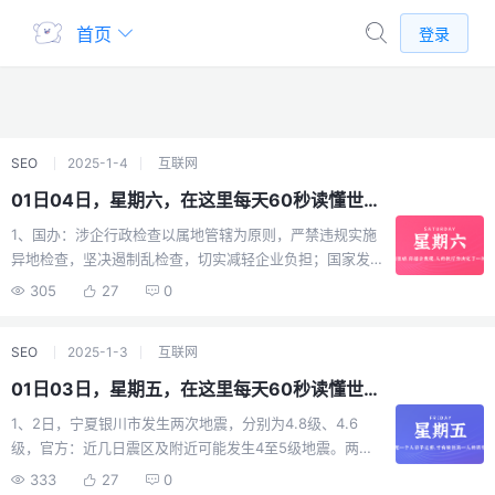
首页
登录
SEO
2025-1-4
互联网
01日04日，星期六，在这里每天60秒读懂世界！
1、国办：涉企行政检查以属地管辖为原则，严禁违规实施
异地检查，坚决遏制乱检查，切实减轻企业负担；国家发
改委："两新"政策加力扩围，将实施手机等数码产品购新补
305
27
0
贴；2、商务部：提议进一步限制电池及关键矿产技术出
口，外媒：或对西方企业构成挑战；3、双色球2025年首
SEO
2025-1-3
互联网
期开奖：广州一站点开出超5亿大奖，广州福彩回应：中奖
者已兑奖，纳税超亿元；4、中国爆震发动机技术重大进
01日03日，星期五，在这里每天60秒读懂世界！
步，为七代机量身打造，推力跃上新台阶；5、微信语音消
1、2日，宁夏银川市发生两次地震，分别为4.8级、4.6
息能倍速播放了！腾讯客服：微信版本升级后，可在语音
级，官方：近几日震区及附近可能发生4至5级地震。两部
气泡旁选择倍速播放；6、2日，银川24小时发生11次地
门：启动地震四级应急响应并派出工作组赶赴；2日晚，新
震：有市民车上过夜，有居民凌晨跑出避险，地震局：不
333
27
0