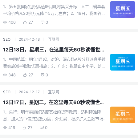
一氧化碳中毒窒息，其中1人死亡、3人仍在救治。4人均为
律宾正考虑从美国购买"堤丰"中程导弹发射系统，外交部回
1、第五批国家组织高值医用耗材集采开标：人工耳蜗单套
缅甸籍；6、官方：年度审计整改追责问责2800多人，涉
应：挑衅和危险举动，本地区需要和平与繁荣，不需要中
平均价格从20余万元降至5万元左右；2、19日，我国谷神
农村学生营养餐金额超40亿；7、湘潭一村民组决议"不给
导和对抗；10、特朗普：赞成TikTok继续在美国运营一段
星一号海射型遥四运载火箭发射成功，“天启星座“再添四
外嫁女分补偿款"，法院判村组败诉，强制执行却"账上无
406
27
0
时间；11、本田日产正式启动合并谈判：目标明年6月签署
星；3、微信小店测试“送礼物“功能：体验类似“微信红包
款"；8、韩媒：韩国代总统被查，上任仅一周。当地21
协议，年销售额30万亿日元，新公司本田将主导新体制，
“，可以隐藏赠物价格，暂不支持珠宝首饰；4、江西省赣
日，首尔爆发大规模示威，数十万人支持尹锡悦复职，另
拥有过半董事会席位；12、当地23日，美对中国芯片产业
SEO
2024-12-18
互联网
州市一对母女逛公园遭4条猎犬撕咬！家属：狗主人把所有
有数十万人要求立即逮捕他；9、TikTok出售竞标升温：美
相关政策发起301调查，或影响汽车、洗衣机等产业，中国
责任推到饲养员身上，并说自己没钱，不露面也没偿清治
国商人麦考特出价200亿美元。联邦法院裁定，如ikTok未
12日18日，星期三，在这里每天60秒读懂世界！
商务部回应：坚决反对；13、当地23日，白美国总统拜登
疗费。警方：涉案2人被采取刑事强制措施；5、吉林长春
被美国公司收购，它将在1月19日前面临禁令；10、21日，
宣布将为37名联邦死囚减刑，从死刑改为终身监禁，不得
1、中国结算：明年1月起，对沪、深市场A股分红派息手续
一私家车坠江，当地回应：初步了解到车内3人有孕妇，暂
美国再宣布向台湾提供5.713亿美元军援，外交部回应：美
假释；14、外媒：特朗普又提美国要从丹麦手中夺取对格
费实施减半收取优惠措施；2、广东：拟禁止中小学、幼儿
未定位到车辆位置，村民：为“抄近道“常有车辆从冰面通
方"以武助独"只会引火烧身；11、当地21日，巴基斯坦西北
陵兰岛的控制权，称美国拥有它"绝对必要"；巴拿马反击特
园设置校园商超，明年实施，有效期3年；3、上海：鼓励
过；6、上海明确公共场所“非必要不刷脸“：为个人信息安
348
27
0
部一检查站遭恐袭，造成16名军人死亡，8名恐怖分子被打
朗普"收回"言论：国家主权和独立不容侵犯。特朗普：我们
社会公众参与校园食品安全治理，举报违法行为可获奖
全筑起坚固防线；7、传相宜本草违规添加有毒原料“犁头
死；12、特朗普：要求巴拿马运河降低对美船只收费，否
走着瞧；15、以色列总理威胁：将升级对也门胡塞武装的
励；4、广州交警：明年将推电动自行车外卖专用号牌，以
尖“，四年相关产品销售金额6亿！公司曾参与起草多份标
则"就把运河还给美国"；外媒：特朗普上任首日拟退出世卫
打击，以官员建议：直接攻击伊朗；外媒：叙新领导人宣
SEO
2024-12-17
互联网
及配套的管理规定；美团：试点骑手过度跑单将强制下
准文件，客服回应：会向相关部门反映情况；8、19日下
组织，专家警告：此举将给全球卫生带来"灾难性"影响；
布将收缴全国武器；【微语】时间从来不语，却给出了所
线，相关规则将在完善后公布；5、江苏：未来5年，该省
午，台湾台中市大肚区一超市仓库发生火灾，已致9死7
12日17日，星期二，在这里每天60秒读懂世界！
13、当地21日，巴西东南部发生大巴、货车、小汽车三车
有答案，流光不停，却包含了所有等待。
将全面放宽落户限制，推行常住地公共就业服务制度等措
伤；9、外媒：法国“戴高乐“号核动力航母打击群将在明年
相撞事故，死亡人数升至41人；外媒：当地22日，巴西一
1、央行：明年实施好适度宽松的货币政策，适时降准降
施，助力“新市民“安居；6、合肥市发布风险提示：网约车
2-3月期间停靠日本，将是40年来首次部署亚太，专家：
城市内发生坠机事故，已致10人死亡；14、英媒爆：波兰
息，加大货币信贷投放力度；外汇局：稳步扩大金融市场
单车日均订单量11.5单、空驶率达45%；7、中国过境免签
推动亚太紧张局势；10、美对中国创立的路由器制造商TP-
总统呼吁没收价值2600亿欧元俄资产用于援乌，朔尔茨当
制度型开放，支持中长期资本入市；2、中国科学院公开
政策全面放宽优化：停留240小时、新增21个口岸；8、南
416
27
0
Link发起国家安全调查，商务部：反对美方打着国家安全
场怒吼反对"这会影响我们金融市场的稳定"；15、美中央司
6.56马赫高超音速飞行器，三年前已完成20分钟试飞，专
太平洋岛国瓦努阿图附近海域17日发生7.3级地震，首都维
的幌子打压中国企业；11、美联储19日宣布降息25个基
令部：美军巡洋舰在红海海域上误向美军F-18战机开火并