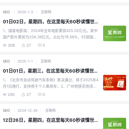
疆阿克苏地区拜城县发生3.6级地震；2、市场监管总局：
必恐慌；7、四川广安一村民在自家露天熏腊肉被罚200
全国统一食品安全民意征集系统上线。系统不采集个人信
元，镇政府：系警示教育，已退还；3日，广东河源一小轿
SEO
2025-1-2
互联网
息，匿名收集意见；3、商务部：将参与对台军售的波音、
车高速撞翻大货车后"解体"，警方通报：致1死2伤；8、北
通用动力等美国10家企业列入不可靠实体清单，28家实体
京：旅行社组织研学旅游严禁打着清华北大等名校旗号收
01日02日，星期四，在这里每天60秒读懂世界！
列入出口管制管控名单；4、昆明再推28条楼市新政：取消
客；9、3日，香港飞釜山一客机起落架故障，复飞后安全
1、国家电影局：2024年全年电影票房425.02亿元。其中
住房分类标准，妥善处置闲置存量土地。首套、二套最低
降落，机型为空客321；10、外媒：美军卡尔文森航母打击
国产影片票房为334.39亿元，占比为78.68%，55部国产
首付款统一调整为15%；5、2日早，辽宁营口一装载易燃
群再次进入南海；外媒：菲律宾总统将副总统莎拉·杜特尔
影片票房过亿；2、1日0时，杭州西湖跨年放飞77万个气
金属粉末的重型半挂车发生自燃起火，波及多车，已致2死
308
27
0
特"逐出国安会"；11、拜登正式否决日本制铁公司149亿美
球，有人在人群中点燃了烟花。警方通报：犯罪嫌疑人李
2伤；6、广东肇庆一老人买药材煲汤中毒身亡，当地：店
元收购美国钢铁公司，称会对美国的国家安全构成风险；
某已被依法采取刑事强制措施；3、全球最大华龙一号核电
铺误将"钩吻"(断肠草)当成"海风藤"销售，老板被拘留；7、
12、3日，尹锡悦躲在总统官邸内"逃脱"了首次逮捕，韩
SEO
2025-1-1
互联网
基地新年"开门红"：1日，漳州核电1号机组正式投入商运；
贵州茅台：完成既定目标！预计2024年营收1738亿元，净
媒：动员支持者是他最后挣扎；韩媒：布林肯将6日访问韩
4、2024年新能源车销量出炉：比亚迪427.21万辆，同比
利润857亿元，同比增长约14.67%；8、1月1日，湖南衡阳
01日01日，星期三，在这里每天60秒读懂世界！
国，系"尹锡悦被弹劾以来首次"；13、美商务部再借"国家
增长41.26%，理想交付超50万辆；5、蜜雪冰城向港交所
南岳风景区一滑翔伞基地发生事故，驾驶员和乘伞的一名
安全"，考虑禁止中国无人机进入美国，外交部：反对美方
1、《北京市自动驾驶汽车条例》表决通过，将于2025年4
提交上市申请书：门店数达4.5万家超星巴克，2024年前
女大学生在高空突然坠伞，2人不幸身亡；9、2日早，韩国
泛化国家安全概念；14、俄常驻联合国代表：德国日本永
月1日施行，支持用于个人乘用车；2、广州地铁花地湾站
三季营收187亿，较2023年同期增长21.2%，实现净利润
执政党总部遭遇炸弹威胁，警方对现场展开搜查；10、外
远不会获得联合国安理会常任理事国席位；15、斯洛伐克
一新装修的出入口外形被吐槽像"棺材"，广州地铁：已进行
35亿元；6、阿里出售大润发母公司高鑫零售全部股权，德
290
27
0
媒：打破美国封锁，古巴宣布成为金砖伙伴国，巴西呼吁
威胁将报复乌克兰：要么恢复俄气过境，要么赔5亿欧元；
拆除；3、湖南：鼓励群众举报烟花爆竹非法行为，向7起
弘资本以131.38亿港元收购；7、中国烟花在德国被抢购一
金砖支付体系；当地1日，玻利维亚正式成为金砖伙伴国；
英媒曝光俄绝密文件：一旦俄与北约开战，将首先进攻日
典型案件的举报人发放奖金46万元；4、北京：调整公积金
空：湖南一烟花企业年出口过亿，年初就开始生产，售价
11、当地1日凌晨，美国夏威夷发生烟花爆炸事件，已造成
韩，以保护东部边境；【微语】这个世界，除了贫穷和衰
SEO
2024-12-26
互联网
贷款年龄上限，从最高不超65岁调整为不超68岁；5、
与出厂价相比能翻到10倍；8、NASA推进空间站商业化，
至少3人死亡，超20人受重伤；12、洪都拉斯总统警告特
老可以毫不费力，其他你想要的一切，都需要拼命努力。
2025年初，首套房贷利率将下调至3.3%，100万贷款利息
美媒担忧：若延误，中国将是全球唯一拥有空间站的国
12日26日，星期四，在这里每天60秒读懂世界！
朗普：如特朗普兑现大规模驱逐移民的承诺，美军洪都拉
减少22.6万元；6、2024年A股收官：沪指全年涨
家；9、韩公调处：将在有效期内执行对韩总统逮捕令，试
斯基地可能不保；13、当地1日，欧洲国家黑山西南部城市