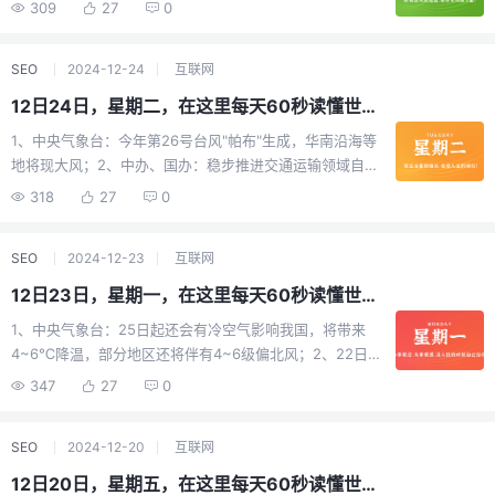
12.67%，四大行均涨超40%；港股2024年收官：国企指
309
27
0
图阻止逮捕尹锡悦的人都有可能被起诉。尹锡悦誓言："战
发生枪击事件，致至少12死4重伤，枪手被警方包围后举枪
数累计涨近30%领先，恒生指数全年收涨17.9%，结束此前
斗到底"；尹锡悦多名高级幕僚请辞！韩国代总统：拒绝；
自尽；14、泽连斯基：准备与叙利亚复交！乌克兰此前已
连续四年的下跌；7、北京：集中治理利用算法实施大数
10、外媒：当地1日，美国新奥尔良市发生车辆冲撞行人事
向叙利亚供应500吨面粉；15、外媒：当地2日，以军空袭
SEO
2024-12-24
互联网
据"杀熟"等问题；8、中国—马尔代夫自贸协定正式生效：
件，已致10死30伤。目击者：司机下车后扫射人群，嫌疑
加沙一难民营造成至少11死15伤，哈马斯警察部门负责人
我国出口马尔代夫的船舶、电气设备、家具等绝大部分工
12日24日，星期二，在这里每天60秒读懂世界！
人在与警方交火后已死亡。市长：是"恐怖袭击"；11、美31
被传身亡；【微语】不枉年少，不惧迟暮，经历的是成
业品和蔬菜、水果等农产品将获益。马尔代夫原产的绝大
日宣布制裁俄罗斯和伊朗实体，称它们试图干预2024年美
长，经营的却是人生。
1、中央气象台：今年第26号台风"帕布"生成，华南沿海等
部分水产品等对华出口也将享受零关税待遇；9、首个国产
国大选；12、以媒：特朗普重申对哈马斯"最后通牒"，要求
地将现大风；2、中办、国办：稳步推进交通运输领域自然
司美格鲁肽上市申请未获批准，生物制药公司九源基因上
哈马斯在其就职前释放人质，否则将付出巨大代价；13、
垄断环节改革，鼓励和引导社会资本依法依规参与铁路建
318
27
0
市即破发；10、日媒：当地31日下午，日本东京墨田区发
外媒：协议到期未续，俄罗斯过境乌克兰对欧天然气输送
设运营；3、京东提前发年终奖：绝大多数员工能拿5-8个
生火灾，目前已蔓延至6栋住宅，或有人被困；11、美媒：
正式停止；14、乌方：当地1日，基辅遭俄无人机袭击2死6
月年终奖，强化"结果第一"；4、深圳：安居房合同满10年
当地30日，美国机场两架飞机险些相撞，空管大喊停下，
伤，俄方暂未回应；15、法媒：2024年俄军"战果"为2023
SEO
2024-12-23
互联网
可补缴价款申请取得完全产权，需按规定补缴价款；5、海
航空管理局已展开调查；12、韩法院发布对尹锡悦逮捕
年七倍，在乌克兰推进了约4000平方公里！乌军称袭击俄
南：支持符合条件的新就业群体纳入公租房和保障性租赁
12日23日，星期一，在这里每天60秒读懂世界！
令，所涉罪名为"内乱头目"。尹锡悦：逮捕令是非法的；
境内油库；乌克兰公布2024年战报：击落俄军无人机
住房保障范围；6、经历多次竞标、最低价投标者易主，中
13、也门胡塞武装称对以色列目标发动两轮军事行动，并
11200架、战机40架；【微语】愿你，有前程可奔赴，有
1、中央气象台：25日起还会有冷空气影响我国，将带来
国中车斩获迪拜地铁蓝线项目56亿美元大单，计划于2029
打击美军航母；14、乌总统泽连斯基签署命令，解除基辅
岁月可回首，日子总是，明媚又闪光！2025继续加油！
4~6℃降温，部分地区还将伴有4~6级偏北风；2、22日
年9月9日投运；7、越南首条地铁线路22日通车，历经17
州和波尔塔瓦州等两州州长职务；15、31日，乌克兰无人
早，上海一施工塔吊倒在地面上的地铁轨道上，随后被地
年审批12年建设，全长近20公里，总投资近44万亿越南盾
347
27
0
机袭击俄罗斯西部造成油库起火；31日早，乌克兰首都基
铁11号线列车撞上，列车受损，所幸未造成人员伤亡；3、
(约合125亿元人民币)、由日本援建；越南总理：通往中国
辅遭导弹袭击；【微语】时间在走，我们在变，唯一可以
外交部：中方决定对加拿大2家机构及20名机构人员采取反
边境新铁路明年底开工；8、韩国宪法法院：弹劾审理文件
走的更远更宽的路，就是成为比昨天更好的自己。
SEO
2024-12-20
互联网
制措施；4、江苏：严禁事业单位借"人才引进"等名义，
未被尹锡悦处收取 但仍具"送达"效力。尹锡悦妻子被曝"戒
搞"绕道进人"；5、22日早，云南瑞丽一民房内，有4人因
严当天在整形外科医院停留约3小时"，本人无回应；9、菲
12日20日，星期五，在这里每天60秒读懂世界！